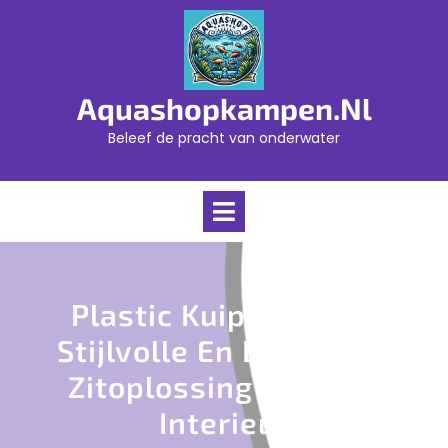
Skip
to
content
Aquashopkampen.nl
Beleef de pracht van onderwater
Open
Menu
Plastic Kuipstoel: De
Stijlvolle En Duurzame
Zitoplossing Voor Elk
Interieur