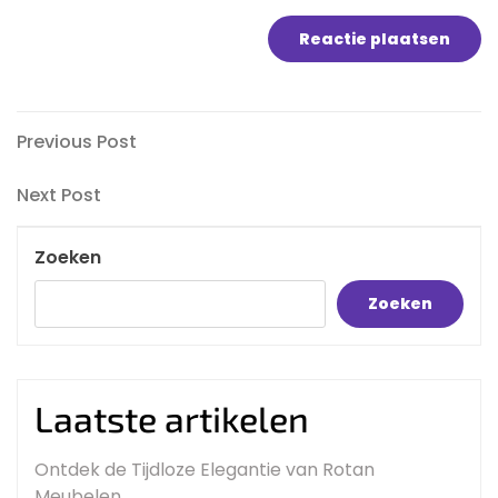
Bericht
Previous
Previous Post
Post
navigatie
Next
Next Post
Post
Zoeken
Zoeken
Laatste artikelen
Ontdek de Tijdloze Elegantie van Rotan
Meubelen