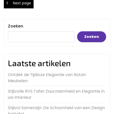
Berichten
Page
1
Next page
paginering
Zoeken
Zoeken
Laatste artikelen
Ontdek de Tijdloze Elegantie van Rotan
Meubelen
Stijlvolle RVS Tafel: Duurzaamheid en Elegantie in
uw Interieur
Stijlvol Samenzijn: De Schoonheid van een Design
Eettafel