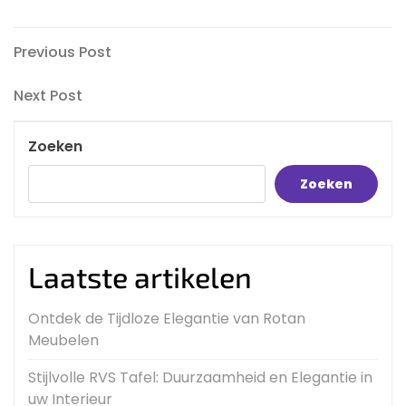
Bericht
Previous
Previous Post
Post
navigatie
Next
Next Post
Post
Zoeken
Zoeken
Laatste artikelen
Ontdek de Tijdloze Elegantie van Rotan
Meubelen
Stijlvolle RVS Tafel: Duurzaamheid en Elegantie in
uw Interieur