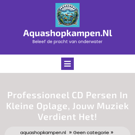
Skip
to
content
Aquashopkampen.nl
Beleef de pracht van onderwater
Open
Menu
Professioneel CD Persen In
Kleine Oplage, Jouw Muziek
Verdient Het!
»
»
aquashopkampen.nl
Geen categorie