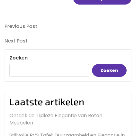
Bericht
Previous
Previous Post
Post
navigatie
Next
Next Post
Post
Zoeken
Zoeken
Laatste artikelen
Ontdek de Tijdloze Elegantie van Rotan
Meubelen
Stijlvolle RVS Tafel: Duurzaamheid en Elegantie in