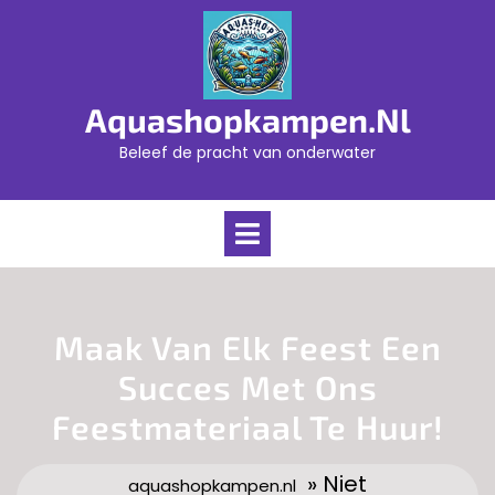
Skip
to
content
Aquashopkampen.nl
Beleef de pracht van onderwater
Open
Menu
Maak Van Elk Feest Een
Succes Met Ons
Feestmateriaal Te Huur!
» Niet
aquashopkampen.nl