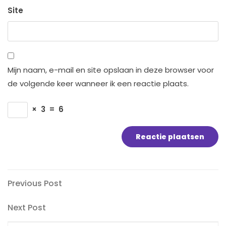
Site
Mijn naam, e-mail en site opslaan in deze browser voor
de volgende keer wanneer ik een reactie plaats.
×
3
=
6
Bericht
Previous
Previous Post
Post
navigatie
Next
Next Post
Post