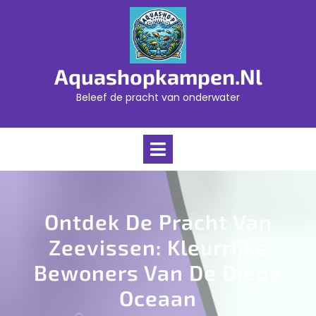
Skip
to
content
Aquashopkampen.nl
Beleef de pracht van onderwater
Open
Menu
Ontdek De Pracht Van
Zeevissen: Kleurrijke
Bewoners Van De Diepe
Oceaan