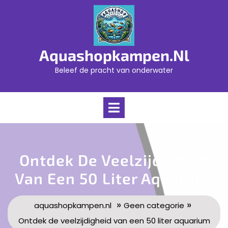
Skip
to
content
Aquashopkampen.nl
Beleef de pracht van onderwater
Open
Menu
Ontdek De Veelzijdigheid
Van Een 50 Liter Aquarium
»
»
aquashopkampen.nl
Geen categorie
Ontdek de veelzijdigheid van een 50 liter aquarium