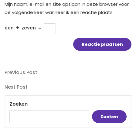
Mijn naam, e-mail en site opslaan in deze browser voor
de volgende keer wanneer ik een reactie plaats.
een
+
zeven
=
Bericht
Previous
Previous Post
Post
navigatie
Next
Next Post
Post
Zoeken
Zoeken