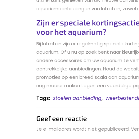
u snel kunt genieten van uw nieuwe aanwinst
aquariumaanbiedingen van Intratuin, zowel on
Zijn er speciale kortingsact
voor het aquarium?
Bij Intratuin zijn er regelmatig speciale kor
aquarium. Of u nu op zoek bent naar kleurri
andere accessoires om uw aquarium te verfraa
aantrekkelijke aanbiedingen. Houd de websit
promoties op een breed scala aan aquariu
nog mooier maken tegen een voordelige prij
Tags:
stoelen aanbieding
,
weerbestendi
Geef een reactie
Je e-mailadres wordt niet gepubliceerd.
Ver