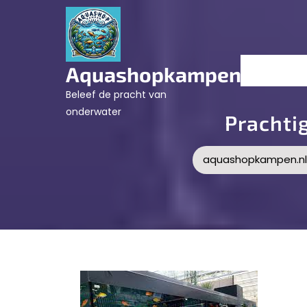
Skip
to
content
Aquashopkampen.nl
Beleef de pracht van
onderwater
Prachti
aquashopkampen.nl