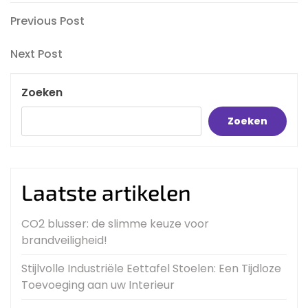
Bericht
Previous
Previous Post
Post
navigatie
Next
Next Post
Post
Zoeken
Zoeken
Laatste artikelen
CO2 blusser: de slimme keuze voor
brandveiligheid!
Stijlvolle Industriële Eettafel Stoelen: Een Tijdloze
Toevoeging aan uw Interieur