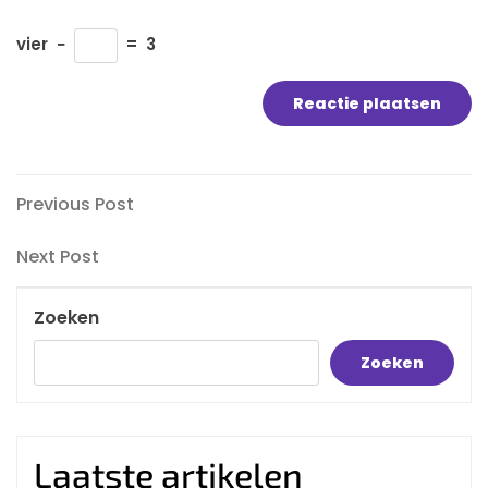
vier
−
=
3
Bericht
Previous
Previous Post
Post
navigatie
Next
Next Post
Post
Zoeken
Zoeken
Laatste artikelen