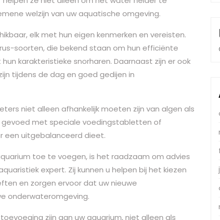
r helpen ze niet alleen om het water helder te
gemene welzijn van uw aquatische omgeving.
chikbaar, elk met hun eigen kenmerken en vereisten.
trus-soorten, die bekend staan om hun efficiënte
t hun karakteristieke snorharen. Daarnaast zijn er ook
ijn tijdens de dag en goed gedijen in
ters niet alleen afhankelijk moeten zijn van algen als
n gevoed met speciale voedingstabletten of
r een uitgebalanceerd dieet.
quarium toe te voegen, is het raadzaam om advies
aquaristiek expert. Zij kunnen u helpen bij het kiezen
oeften en zorgen ervoor dat uw nieuwe
euwe onderwateromgeving.
oevoeging zijn aan uw aquarium, niet alleen als