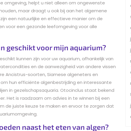
e omgeving, helpt u niet alleen om ongewenste
e houden, maar draagt u ook bij aan het algemene
 zijn een natuurlijke en effectieve manier om de
en voor een gezonde leefomgeving voor alle
jn geschikt voor mijn aquarium?
geschikt kunnen zijn voor uw aquarium, afhankelijk van
watercondities en de aanwezigheid van andere vissen
ere Ancistrus-soorten, Siamese algeneters en
om hun efficiënte algenbestrijding en interessante
edijen in gezelschapsaquaria. Otocinclus staat bekend
r. Het is raadzaam om advies in te winnen bij een
 om de juiste keuze te maken en ervoor te zorgen dat
aquariumomgeving.
voeden naast het eten van algen?