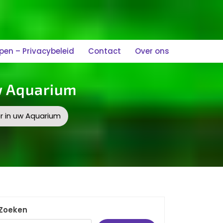
n – Privacybeleid
Contact
Over ons
w Aquarium
r in uw Aquarium
Zoeken