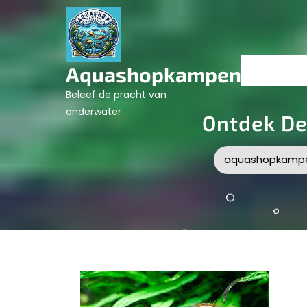
Skip
to
content
Aquashopkampen.nl
Beleef de pracht van
onderwater
Ontdek De
aquashopkampe