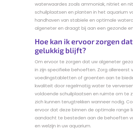
waterwaardes zoals ammoniak, nitriet en ni
schuilplaatsen en planten in het aquarium vo
handhaven van stabiele en optimale watercon
algeneter en draagt bij aan een gezonde e
Hoe kan ik ervoor zorgen da
gelukkig blijft?
Om ervoor te zorgen dat uw algeneter gezond 
in zijn specifieke behoeften. Zorg allereers
voedingstabletten of groenten aan te bie
kwaliteit door regelmatig water te verversen
voldoende schuilplaatsen en ruimte om te 
zich kunnen terugtrekken wanneer nodig. C
ervoor dat deze binnen de optimale range l
aandacht te besteden aan de behoeften van
en welzijn in uw aquarium.