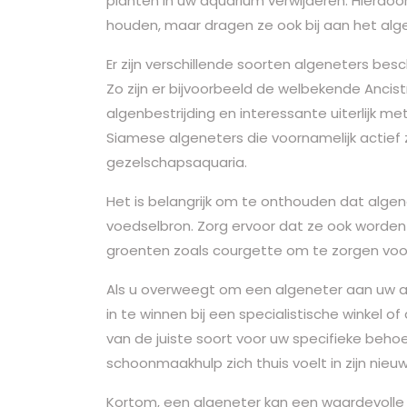
planten in uw aquarium verwijderen. Hierdoo
houden, maar dragen ze ook bij aan het al
Er zijn verschillende soorten algeneters bes
Zo zijn er bijvoorbeeld de welbekende Ancis
algenbestrijding en interessante uiterlijk me
Siamese algeneters die voornamelijk actief z
gezelschapsaquaria.
Het is belangrijk om te onthouden dat algene
voedselbron. Zorg ervoor dat ze ook worde
groenten zoals courgette om te zorgen voo
Als u overweegt om een algeneter aan uw a
in te winnen bij een specialistische winkel of 
van de juiste soort voor uw specifieke beh
schoonmaakhulp zich thuis voelt in zijn ni
Kortom, een algeneter kan een waardevolle t