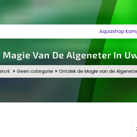
Aquashop Kampe
 Magie Van De Algeneter In U
»
»
n.nl
Geen categorie
Ontdek de Magie van de Algenete