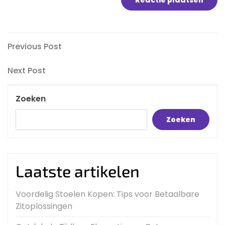
Bericht
Previous
Previous Post
Post
navigatie
Next
Next Post
Post
Zoeken
Zoeken
Laatste artikelen
Voordelig Stoelen Kopen: Tips voor Betaalbare
Zitoplossingen