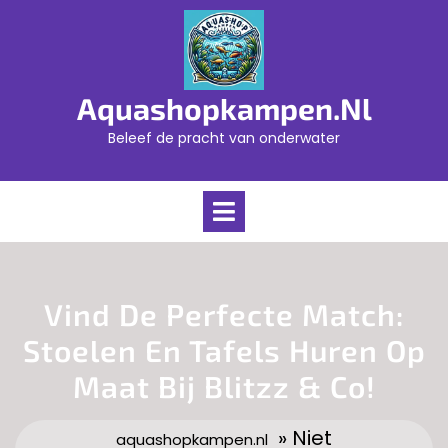
Skip
to
content
Aquashopkampen.nl
Beleef de pracht van onderwater
Open
Menu
Vind De Perfecte Match:
Stoelen En Tafels Huren Op
Maat Bij Blitzz & Co!
» Niet
aquashopkampen.nl