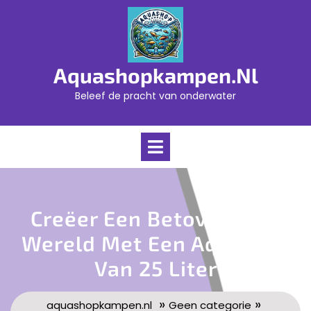
Skip
to
content
Aquashopkampen.nl
Beleef de pracht van onderwater
Open
Menu
Creëer Een Betoverende
Wereld Met Een Aquarium
Van 25 Liter
»
»
aquashopkampen.nl
Geen categorie