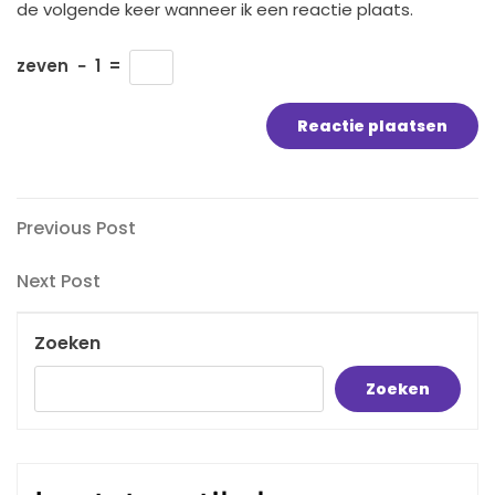
de volgende keer wanneer ik een reactie plaats.
zeven
−
1
=
Bericht
Previous
Previous Post
Post
navigatie
Next
Next Post
Post
Zoeken
Zoeken