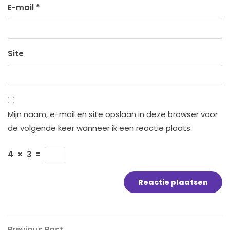
E-mail
*
Site
Mijn naam, e-mail en site opslaan in deze browser voor
de volgende keer wanneer ik een reactie plaats.
4
×
3
=
Previous
Previous Post