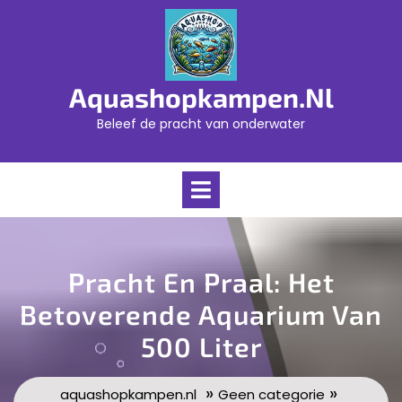
Skip
to
content
Aquashopkampen.nl
Beleef de pracht van onderwater
Open
Menu
Pracht En Praal: Het
Betoverende Aquarium Van
500 Liter
»
»
aquashopkampen.nl
Geen categorie