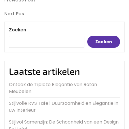
Bericht
Post
navigatie
Next
Next Post
Post
Zoeken
Zoeken
Laatste artikelen
Ontdek de Tijdloze Elegantie van Rotan
Meubelen
Stijlvolle RVS Tafel: Duurzaamheid en Elegantie in
uw Interieur
Stijlvol Samenzijn: De Schoonheid van een Design
Eettafel