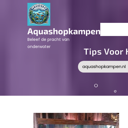
Skip
to
content
Aquashopkampen.nl
Beleef de pracht van
onderwater
Tips Voor
aquashopkampen.nl