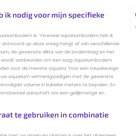
.
ik nodig voor mijn specifieke
aquariumbodem is: “Hoeveel aquariumbodem heb ik
et antwoord op deze vraag hangt af van verschillende
rium, de gewenste dikte van de bodemlaag en het
en wordt aanbevolen om een laag aquariumbodem
uden voor de meeste aquaria. Voor een nauwkeurige
an uw aquarium vermenigvuldigen met de gewenste
enodigde volume in kubieke meters te bepalen. Zo
mmateriaal aanschaft om een gelijkmatige en
raat te gebruiken in combinatie
tie met uw vissen en planten is over het algemeen