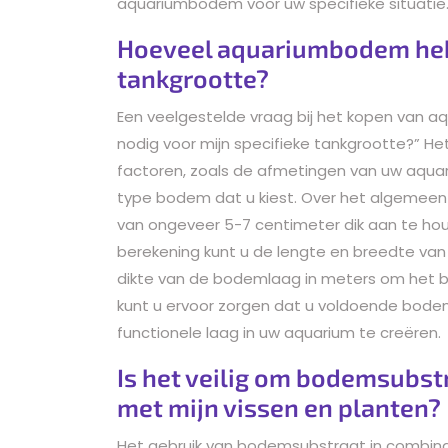
aquariumbodem voor uw specifieke situatie
Hoeveel aquariumbodem heb 
tankgrootte?
Een veelgestelde vraag bij het kopen van 
nodig voor mijn specifieke tankgrootte?” H
factoren, zoals de afmetingen van uw aqua
type bodem dat u kiest. Over het algeme
van ongeveer 5-7 centimeter dik aan te ho
berekening kunt u de lengte en breedte v
dikte van de bodemlaag in meters om het b
kunt u ervoor zorgen dat u voldoende bode
functionele laag in uw aquarium te creëren.
Is het veilig om bodemsubst
met mijn vissen en planten?
Het gebruik van bodemsubstraat in combina