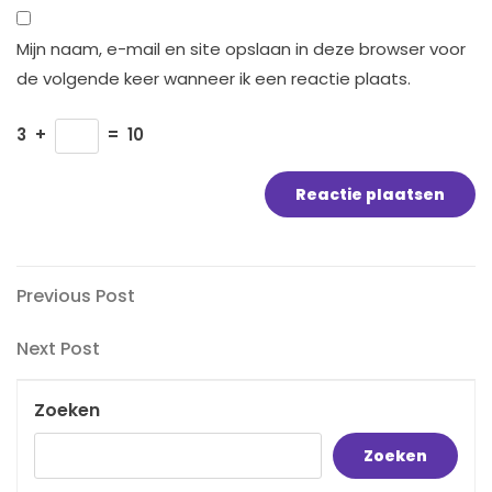
Mijn naam, e-mail en site opslaan in deze browser voor
de volgende keer wanneer ik een reactie plaats.
3
+
=
10
Bericht
Previous
Previous Post
Post
navigatie
Next
Next Post
Post
Zoeken
Zoeken