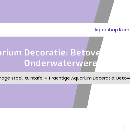
Aquashop Kampe
arium Decoratie: Betoverend K
Onderwaterwereld
,
»
hoge stoel
tuintafel
Prachtige Aquarium Decoratie: Beto