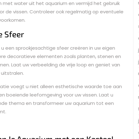
n met water uit het aquarium en vermijd het gebruik
oor de vissen. Controleer ook regelmatig op eventuele
 voorkomen.
e Sfeer
 u een sprookjesachtige sfeer creëren in uw eigen
re decoratieve elementen zoals planten, stenen en
n. Laat uw verbeelding de vrije loop en geniet van
itstralen.
tie voegt u niet alleen esthetische waarde toe aan
en boeiende leefomgeving voor uw vissen. Laat u
ende thema en transformeer uw aquarium tot een
mt.
an Je Aquarium met een Kasteel