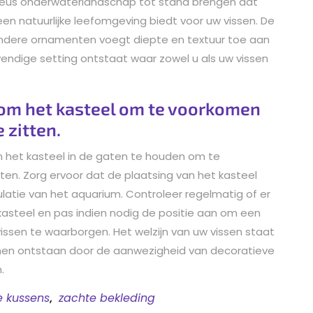
ieus onderwaterlandschap tot stand brengen dat
k een natuurlijke leefomgeving biedt voor uw vissen. De
ndere ornamenten voegt diepte en textuur toe aan
ndige setting ontstaat waar zowel u als uw vissen
om het kasteel om te voorkomen
 zitten.
 het kasteel in de gaten te houden om te
ten. Zorg ervoor dat de plaatsing van het kasteel
ulatie van het aquarium. Controleer regelmatig of er
kasteel en pas indien nodig de positie aan om een
issen te waarborgen. Het welzijn van uw vissen staat
kunnen ontstaan door de aanwezigheid van decoratieve
.
e kussens
,
zachte bekleding