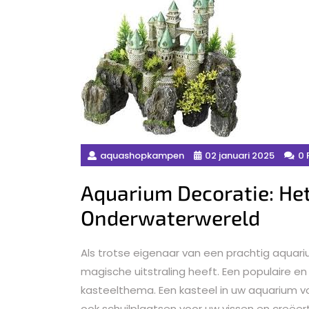
aquashopkampen
02 januari 2025
0 
Aquarium Decoratie: He
Onderwaterwereld
Als trotse eigenaar van een prachtig aquari
magische uitstraling heeft. Een populaire 
kasteelthema. Een kasteel in uw aquarium vo
ook schuilplaatsen voor uw vissen en creëer