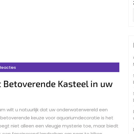
Reacties
t Betoverende Kasteel in uw
um wilt u natuurlijk dat uw onderwaterwereld een
en betoverende keuze voor aquariumdecoratie is het
egt niet alleen een vleugje mysterie toe, maar biedt
t een fascinerend landschap om naar te kijken.