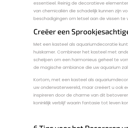
essentieel. Reinig de decoratieve elemente
van chemicaliën die schadelijk kunnen zijn v
beschadigingen om letsel aan de vissen te
Creëer een Sprookjesachtig
Met een kasteel als aquariumdecoratie kunt
huiskamer. Combineer het kasteel met ande
schelpen om een harmonieus geheel te vorme
de magische ambiance die uw aquarium zal u
Kortom, met een kasteel als aquariumdecora
uw onderwaterwereld, maar creëert u ook e
inspireren door de charme van dit betover
koninklijk verblijf waarin fantasie tot leven ko
6 Tips voor het Decoreren v