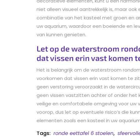
decoratieve elementen, kunt u een harmon
niet alleen visueel aantrekkelijk is, maar oo
combinatie van het kasteel met groen en a
uw aquarium, waardoor een boeiende en leve
van kunnen genieten.
Let op de waterstroom rond
dat vissen erin vast komen te
Het is belangrijk om de waterstroom rondom
voorkomen dat vissen erin vast komen te zit
geen verstoring veroorzaakt in de watercirc
geen vissen vastzitten achter of onder het 
veilige en comfortabele omgeving voor uw v
voorop, dus let op eventuele risico’s die 
elementen zoals een kasteel in uw aquarium
Tags:
ronde eettafel 6 stoelen
,
sfeervoll