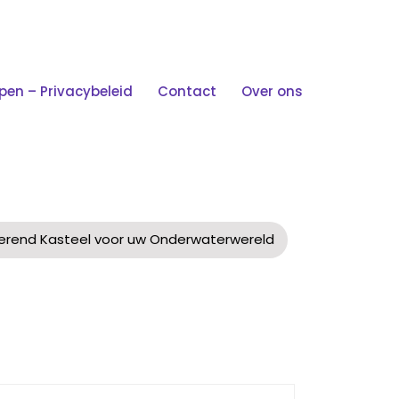
n – Privacybeleid
Contact
Over ons
asteel Voor Uw
verend Kasteel voor uw Onderwaterwereld