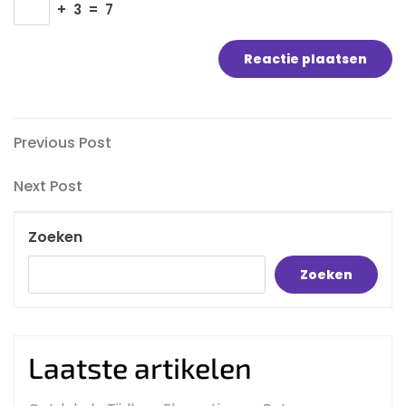
+
3
=
7
Bericht
Previous
Previous Post
Post
navigatie
Next
Next Post
Post
Zoeken
Zoeken
Laatste artikelen