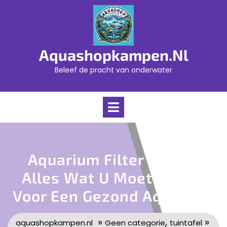
Skip
to
content
Aquashopkampen.nl
Beleef de pracht van onderwater
Open
Menu
Aquarium Filter Kopen:
Alles Wat U Moet Weten
Voor Een Gezond Aquarium
»
,
»
aquashopkampen.nl
Geen categorie
tuintafel