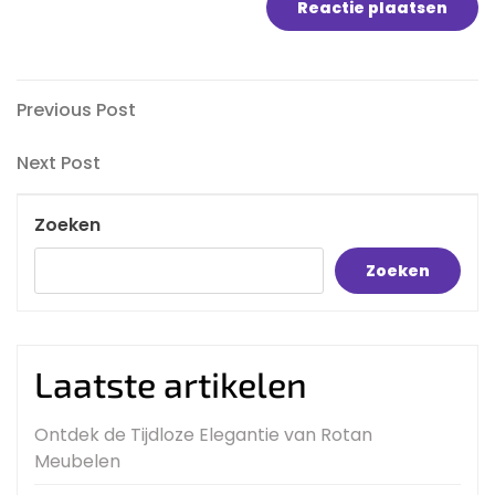
Bericht
Previous
Previous Post
Post
navigatie
Next
Next Post
Post
Zoeken
Zoeken
Laatste artikelen
Ontdek de Tijdloze Elegantie van Rotan
Meubelen