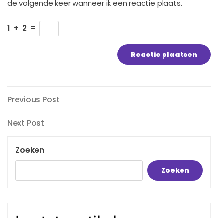
de volgende keer wanneer ik een reactie plaats.
1
+
2
=
Bericht
Previous
Previous Post
Post
navigatie
Next
Next Post
Post
Zoeken
Zoeken