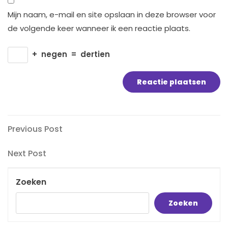
Mijn naam, e-mail en site opslaan in deze browser voor
de volgende keer wanneer ik een reactie plaats.
+
negen
=
dertien
Bericht
Previous
Previous Post
Post
navigatie
Next
Next Post
Post
Zoeken
Zoeken