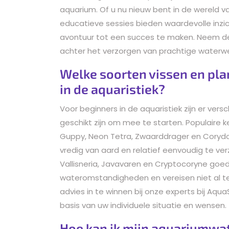
aquarium. Of u nu nieuw bent in de wereld v
educatieve sessies bieden waardevolle inzi
avontuur tot een succes te maken. Neem d
achter het verzorgen van prachtige waterw
Welke soorten vissen en pla
in de aquaristiek?
Voor beginners in de aquaristiek zijn er vers
geschikt zijn om mee te starten. Populaire k
Guppy, Neon Tetra, Zwaarddrager en Corydor
vredig van aard en relatief eenvoudig te ve
Vallisneria, Javavaren en Cryptocoryne goede
wateromstandigheden en vereisen niet al te 
advies in te winnen bij onze experts bij A
basis van uw individuele situatie en wensen.
Hoe kan ik mijn aquariumwa