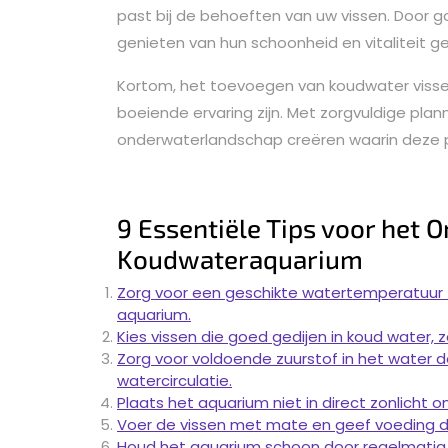
past bij de behoeften van uw vissen. Door g
genieten van hun schoonheid en vitaliteit g
Kortom, het toevoegen van koudwater visse
boeiende ervaring zijn. Met zorgvuldige plann
onderwaterlandschap creëren waarin deze p
9 Essentiële Tips voor het
Koudwateraquarium
Zorg voor een geschikte watertemperatuur tu
aquarium.
Kies vissen die goed gedijen in koud water, 
Zorg voor voldoende zuurstof in het water 
watercirculatie.
Plaats het aquarium niet in direct zonlic
Voer de vissen met mate en geef voeding di
Houd het aquarium schoon door regelmatig 