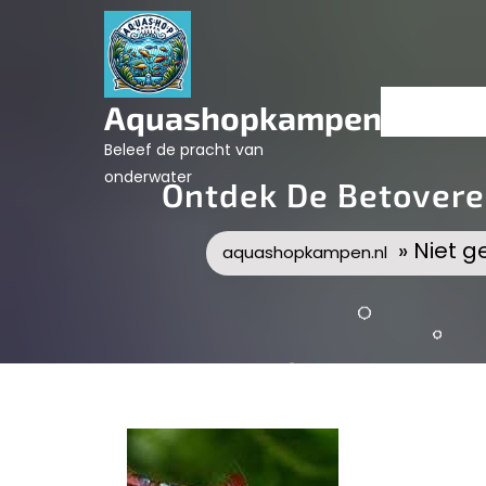
Skip
to
content
Aquashopkampen.nl
Beleef de pracht van
onderwater
Ontdek De Betovere
» Niet g
aquashopkampen.nl