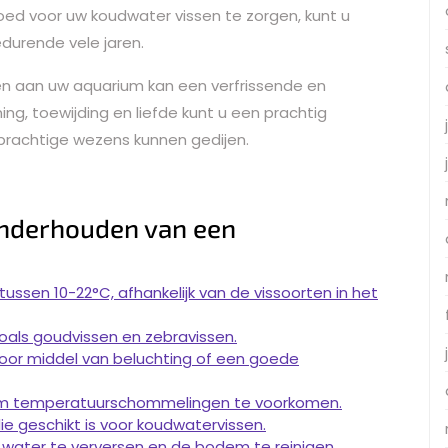
oed voor uw koudwater vissen te zorgen, kunt u
edurende vele jaren.
n aan uw aquarium kan een verfrissende en
ing, toewijding en liefde kunt u een prachtig
rachtige wezens kunnen gedijen.
 Onderhouden van een
ssen 10-22°C, afhankelijk van de vissoorten in het
zoals goudvissen en zebravissen.
door middel van beluchting of een goede
ht om temperatuurschommelingen te voorkomen.
e geschikt is voor koudwatervissen.
water te verversen en de bodem te reinigen.