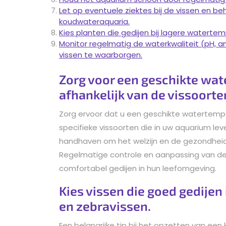
Let op eventuele ziektes bij de vissen en b
koudwateraquaria.
Kies planten die gedijen bij lagere watertem
Monitor regelmatig de waterkwaliteit (pH, a
vissen te waarborgen.
Zorg voor een geschikte wat
afhankelijk van de vissoorte
Zorg ervoor dat u een geschikte watertempe
specifieke vissoorten die in uw aquarium le
handhaven om het welzijn en de gezondheid
Regelmatige controle en aanpassing van de
comfortabel gedijen in hun leefomgeving.
Kies vissen die goed gedijen
en zebravissen.
Een belangrijke tip bij het opzetten van ee