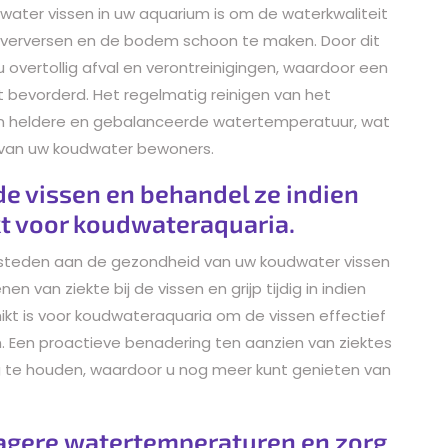
water vissen in uw aquarium is om de waterkwaliteit
e verversen en de bodem schoon te maken. Door dit
u overtollig afval en verontreinigingen, waardoor een
bevorderd. Het regelmatig reinigen van het
en heldere en gebalanceerde watertemperatuur, wat
eit van uw koudwater bewoners.
 de vissen en behandel ze indien
kt voor koudwateraquaria.
esteden aan de gezondheid van uw koudwater vissen
 van ziekte bij de vissen en grijp tijdig in indien
hikt is voor koudwateraquaria om de vissen effectief
. Een proactieve benadering ten aanzien van ziektes
g te houden, waardoor u nog meer kunt genieten van
 lagere watertemperaturen en zorg