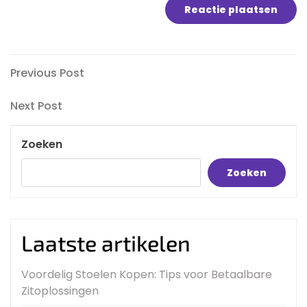
Bericht
Previous
Previous Post
Post
navigatie
Next
Next Post
Post
Zoeken
Zoeken
Laatste artikelen
Voordelig Stoelen Kopen: Tips voor Betaalbare
Zitoplossingen