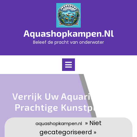
Skip
to
content
Aquashopkampen.nl
Beleef de pracht van onderwater
Open
Menu
Verrijk Uw Aquarium Met
Prachtige Kunstplanten
» Niet
aquashopkampen.nl
gecategoriseerd »