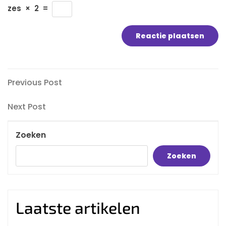
zes
×
2
=
Bericht
Previous
Previous Post
Post
navigatie
Next
Next Post
Post
Zoeken
Zoeken
Laatste artikelen