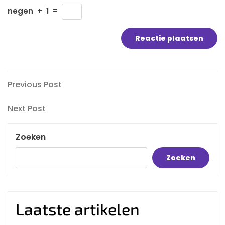
negen
+
1
=
Bericht
Previous
Previous Post
Post
navigatie
Next
Next Post
Post
Zoeken
Zoeken
Laatste artikelen