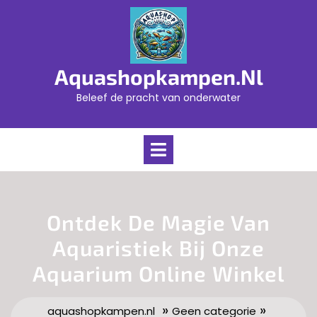
Skip
to
content
Aquashopkampen.nl
Beleef de pracht van onderwater
Open
Menu
Ontdek De Magie Van
Aquaristiek Bij Onze
Aquarium Online Winkel
»
»
aquashopkampen.nl
Geen categorie