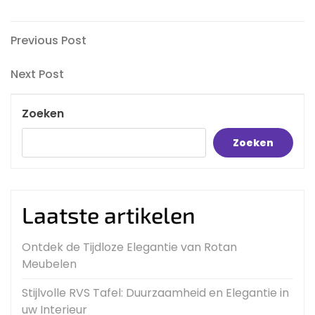
Bericht
Previous
Previous Post
Post
navigatie
Next
Next Post
Post
Zoeken
Zoeken
Laatste artikelen
Ontdek de Tijdloze Elegantie van Rotan
Meubelen
Stijlvolle RVS Tafel: Duurzaamheid en Elegantie in
uw Interieur