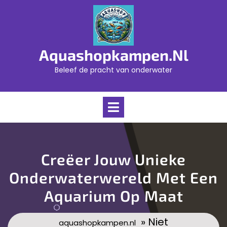
Skip
to
content
Aquashopkampen.nl
Beleef de pracht van onderwater
Open
Menu
Creëer Jouw Unieke
Onderwaterwereld Met Een
Aquarium Op Maat
» Niet
aquashopkampen.nl