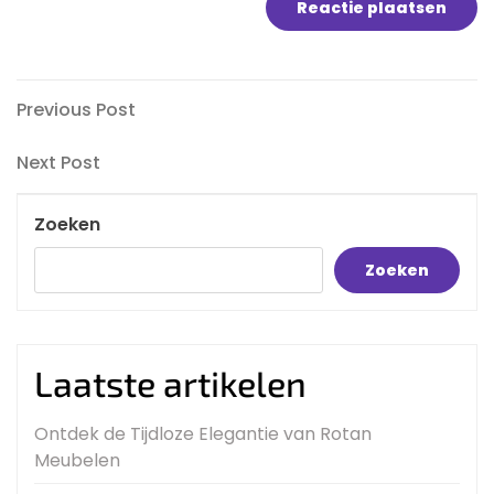
Bericht
Previous
Previous Post
Post
navigatie
Next
Next Post
Post
Zoeken
Zoeken
Laatste artikelen
Ontdek de Tijdloze Elegantie van Rotan
Meubelen