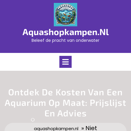
Skip
to
content
Aquashopkampen.nl
Beleef de pracht van onderwater
Open
Menu
Ontdek De Kosten Van Een
Aquarium Op Maat: Prijslijst
En Advies
» Niet
aquashopkampen.nl