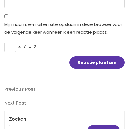
Mijn naam, e-mail en site opslaan in deze browser voor
de volgende keer wanneer ik een reactie plaats.
×
7
=
21
Bericht
Previous
Previous Post
Post
navigatie
Next
Next Post
Post
Zoeken