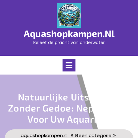
Skip
to
content
Aquashopkampen.nl
Beleef de pracht van onderwater
Open
Menu
Natuurlijke Uitstraling
Zonder Gedoe: Nepplanten
Voor Uw Aquarium
»
»
aquashopkampen.nl
Geen categorie