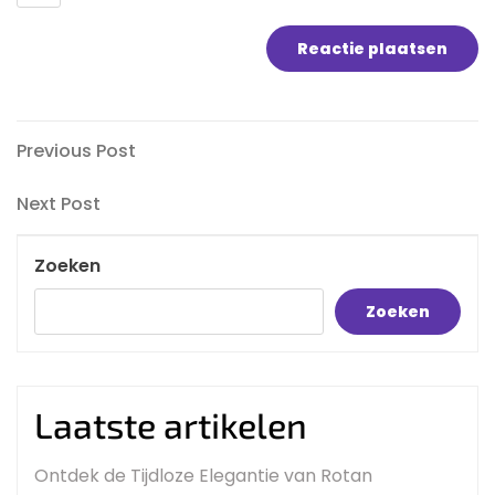
Bericht
Previous
Previous Post
Post
navigatie
Next
Next Post
Post
Zoeken
Zoeken
Laatste artikelen
Ontdek de Tijdloze Elegantie van Rotan