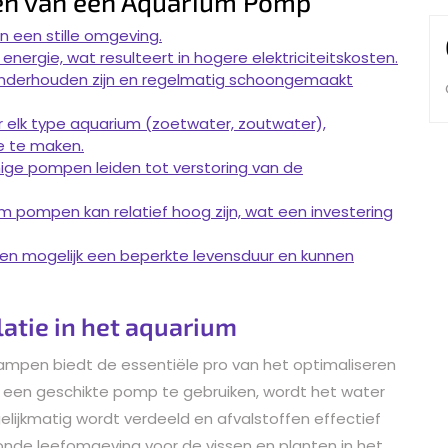
en van een Aquarium Pomp
in een stille omgeving.
rgie, wat resulteert in hogere elektriciteitskosten.
nderhouden zijn en regelmatig schoongemaakt
r elk type aquarium (zoetwater, zoutwater),
ze te maken.
mmige pompen leiden tot verstoring van de
 pompen kan relatief hoog zijn, wat een investering
mogelijk een beperkte levensduur en kunnen
latie in het aquarium
mpen biedt de essentiële pro van het optimaliseren
or een geschikte pomp te gebruiken, wordt het water
lijkmatig wordt verdeeld en afvalstoffen effectief
zonde leefomgeving voor de vissen en planten in het