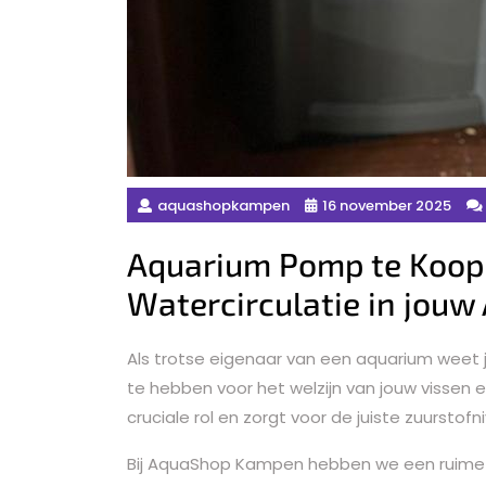
aquashopkampen
16 november 2025
Aquarium Pomp te Koop:
Watercirculatie in jouw
Als trotse eigenaar van een aquarium weet j
te hebben voor het welzijn van jouw vissen 
cruciale rol en zorgt voor de juiste zuurstofni
Bij AquaShop Kampen hebben we een ruime