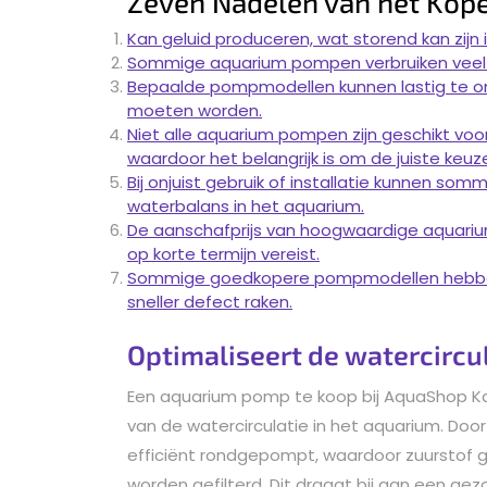
Zeven Nadelen van het Kop
Kan geluid produceren, wat storend kan zijn 
Sommige aquarium pompen verbruiken veel ene
Bepaalde pompmodellen kunnen lastig te o
moeten worden.
Niet alle aquarium pompen zijn geschikt voo
waardoor het belangrijk is om de juiste keu
Bij onjuist gebruik of installatie kunnen so
waterbalans in het aquarium.
De aanschafprijs van hoogwaardige aquarium
op korte termijn vereist.
Sommige goedkopere pompmodellen hebben 
sneller defect raken.
Optimaliseert de watercircu
Een aquarium pomp te koop bij AquaShop Ka
van de watercirculatie in het aquarium. Do
efficiënt rondgepompt, waardoor zuurstof ge
worden gefilterd. Dit draagt bij aan een ge