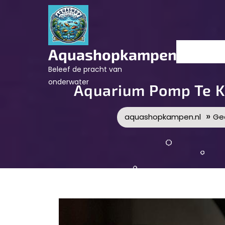
Skip
to
content
Aquashopkampen.nl
Beleef de pracht van
onderwater
Aquarium Pomp Te K
»
aquashopkampen.nl
Ge