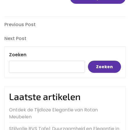
Bericht
Previous
Previous Post
Post
navigatie
Next
Next Post
Post
Zoeken
Zoeken
Laatste artikelen
Ontdek de Tijdloze Elegantie van Rotan
Meubelen
Stijlvolle RVS Tafel: Duurzaamheid en Elegantie in