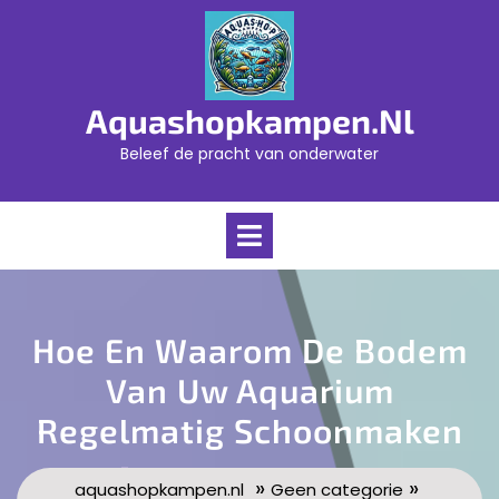
Skip
to
content
Aquashopkampen.nl
Beleef de pracht van onderwater
Open
Menu
Hoe En Waarom De Bodem
Van Uw Aquarium
Regelmatig Schoonmaken
»
»
aquashopkampen.nl
Geen categorie