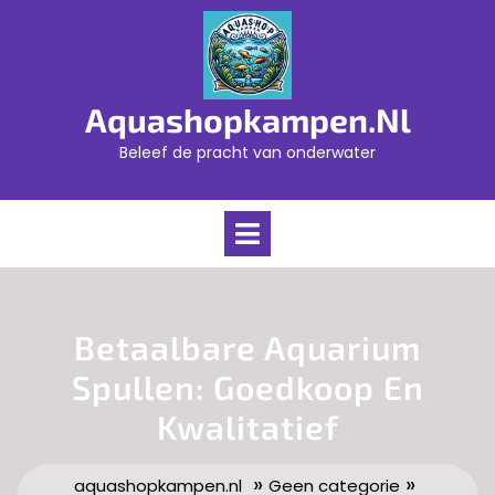
Skip
to
content
Aquashopkampen.nl
Beleef de pracht van onderwater
Open
Menu
Betaalbare Aquarium
Spullen: Goedkoop En
Kwalitatief
»
»
aquashopkampen.nl
Geen categorie