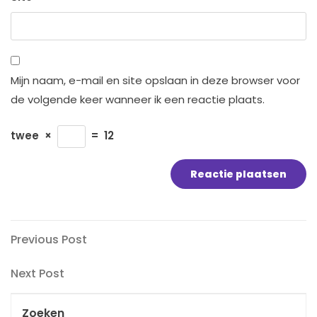
Mijn naam, e-mail en site opslaan in deze browser voor
de volgende keer wanneer ik een reactie plaats.
twee
×
=
12
Bericht
Previous
Previous Post
Post
navigatie
Next
Next Post
Post
Zoeken