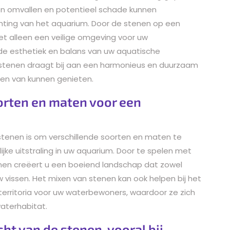
en omvallen en potentieel schade kunnen
chting van het aquarium. Door de stenen op een
iet alleen een veilige omgeving voor uw
e esthetiek en balans van uw aquatische
 stenen draagt bij aan een harmonieus en duurzaam
sen van kunnen genieten.
orten en maten voor een
stenen is om verschillende soorten en maten te
jke uitstraling in uw aquarium. Door te spelen met
enen creëert u een boeiend landschap dat zowel
 uw vissen. Het mixen van stenen kan ook helpen bij het
territoria voor uw waterbewoners, waardoor ze zich
aterhabitat.
t van de stenen, vooral bij