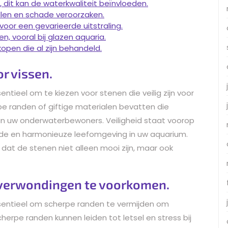
 dit kan de waterkwaliteit beïnvloeden.
llen en schade veroorzaken.
oor een gevarieerde uitstraling.
, vooral bij glazen aquaria.
pen die al zijn behandeld.
or vissen.
ntieel om te kiezen voor stenen die veilig zijn voor
pe randen of giftige materialen bevatten die
van uw onderwaterbewoners. Veiligheid staat voorop
de en harmonieuze leefomgeving in uw aquarium.
 dat de stenen niet alleen mooi zijn, maar ook
 verwondingen te voorkomen.
ssentieel om scherpe randen te vermijden om
erpe randen kunnen leiden tot letsel en stress bij