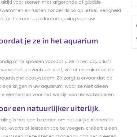
altijd voor stenen met afgeronde of gladde
zwemmen en rusten zonder risico op letsel. Veiligheid
nde en harmonieuze leefomgeving voor uw
oordat je ze in het aquarium
ondig af te spoelen voordat u ze in het aquarium
erwijdert u eventuele stof, vuil of chemicaliën die
t aquatische ecosysteem. Zo zorgt u ervoor dat de
lekje krijgen in uw aquarium, waar ze niet alleen
ele elementen voor het welzijn van uw waterdieren.
or een natuurlijker uiterlijk.
aling is het aan te raden om natuurlijke stenen te
niet, kwarts of leisteen toe te voegen, creëert u een
uw vissen. Deze stenen dragen bij aan het creëren