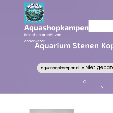
Skip
to
content
Aquashopkampen.nl
Beleef de pracht van
onderwater
Aquarium Stenen Kop
» Niet gecat
aquashopkampen.nl