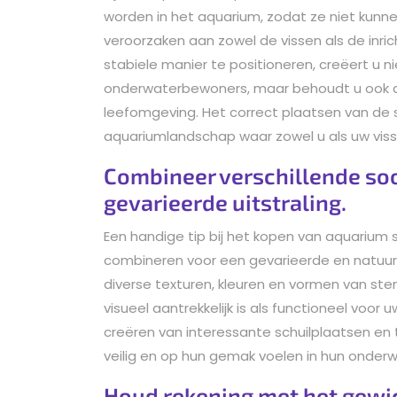
worden in het aquarium, zodat ze niet kunn
veroorzaken aan zowel de vissen als de inri
stabiele manier te positioneren, creëert u n
onderwaterbewoners, maar behoudt u ook d
leefomgeving. Het correct plaatsen van de
aquariumlandschap waar zowel u als uw vis
Combineer verschillende so
gevarieerde uitstraling.
Een handige tip bij het kopen van aquarium 
combineren voor een gevarieerde en natuurli
diverse texturen, kleuren en vormen van st
visueel aantrekkelijk is als functioneel voor
creëren van interessante schuilplaatsen en 
veilig en op hun gemak voelen in hun onderw
Houd rekening met het gewich