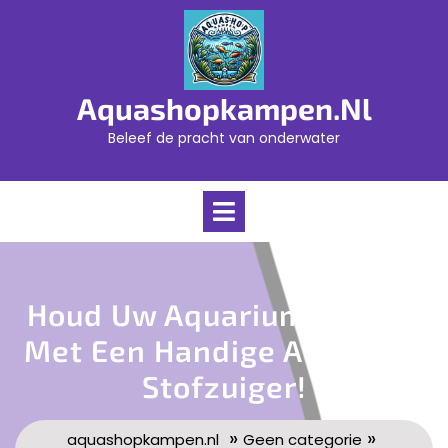
Skip
to
content
Aquashopkampen.nl
Beleef de pracht van onderwater
Open
Menu
Houd Uw Aquarium Schoon
Met Een Handige Aquarium
Stofzuiger!
»
»
aquashopkampen.nl
Geen categorie