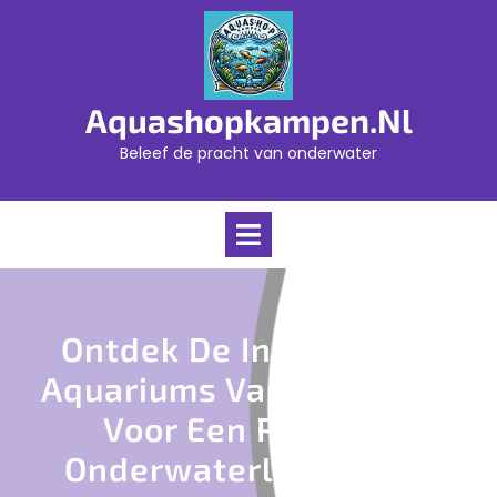
Skip
to
content
Aquashopkampen.nl
Beleef de pracht van onderwater
Open
Menu
Ontdek De Innovatieve
Aquariums Van Superfish
Voor Een Prachtig
Onderwaterlandschap