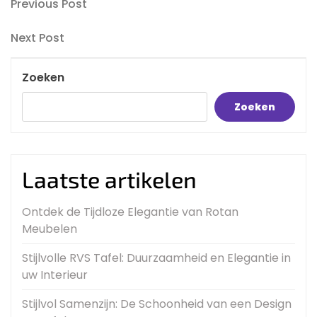
Bericht
Previous
Previous Post
Post
navigatie
Next
Next Post
Post
Zoeken
Zoeken
Laatste artikelen
Ontdek de Tijdloze Elegantie van Rotan
Meubelen
Stijlvolle RVS Tafel: Duurzaamheid en Elegantie in
uw Interieur
Stijlvol Samenzijn: De Schoonheid van een Design