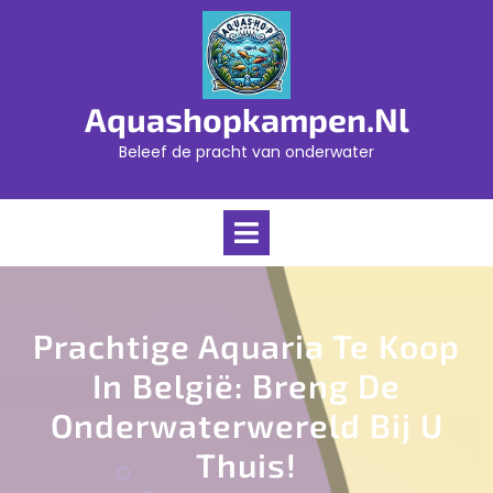
Skip
to
content
Aquashopkampen.nl
Beleef de pracht van onderwater
Open
Menu
Prachtige Aquaria Te Koop
In België: Breng De
Onderwaterwereld Bij U
Thuis!