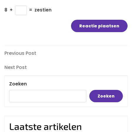
8
+
=
zestien
Bericht
Previous
Previous Post
Post
navigatie
Next
Next Post
Post
Zoeken
Zoeken
Laatste artikelen