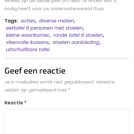
winkels zijn de ideale plek om alles te vinden wat u
nodig heeft voor uw onderwaterwereld thuis.
Tags:
acties
,
diverse maten
,
eettafel 6 personen met stoelen
,
kleine woonkamer
,
ronde tafel 6 stoelen
,
sfeervolle kussens
,
stoelen aanbieding
,
uitschuifbare tafel
Geef een reactie
Je e-mailadres wordt niet gepubliceerd.
Vereiste
velden zijn gemarkeerd met
*
Reactie
*