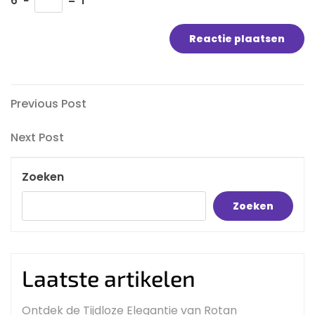
6
−
=
1
Bericht
Previous
Previous Post
Post
navigatie
Next
Next Post
Post
Zoeken
Zoeken
Laatste artikelen
Ontdek de Tijdloze Elegantie van Rotan