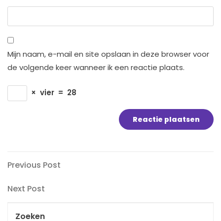
Mijn naam, e-mail en site opslaan in deze browser voor
de volgende keer wanneer ik een reactie plaats.
×
vier
=
28
Bericht
Previous
Previous Post
Post
navigatie
Next
Next Post
Post
Zoeken