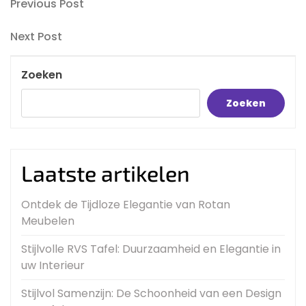
Bericht
Previous
Previous Post
Post
navigatie
Next
Next Post
Post
Zoeken
Zoeken
Laatste artikelen
Ontdek de Tijdloze Elegantie van Rotan
Meubelen
Stijlvolle RVS Tafel: Duurzaamheid en Elegantie in
uw Interieur
Stijlvol Samenzijn: De Schoonheid van een Design