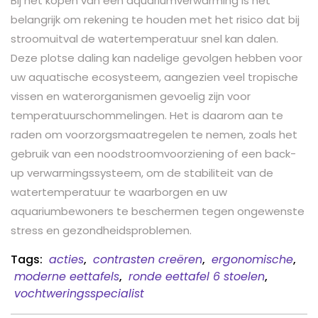
Bij het kopen van een aquariumverwarming is het
belangrijk om rekening te houden met het risico dat bij
stroomuitval de watertemperatuur snel kan dalen.
Deze plotse daling kan nadelige gevolgen hebben voor
uw aquatische ecosysteem, aangezien veel tropische
vissen en waterorganismen gevoelig zijn voor
temperatuurschommelingen. Het is daarom aan te
raden om voorzorgsmaatregelen te nemen, zoals het
gebruik van een noodstroomvoorziening of een back-
up verwarmingssysteem, om de stabiliteit van de
watertemperatuur te waarborgen en uw
aquariumbewoners te beschermen tegen ongewenste
stress en gezondheidsproblemen.
Tags:
acties
,
contrasten creëren
,
ergonomische
,
moderne eettafels
,
ronde eettafel 6 stoelen
,
vochtweringsspecialist