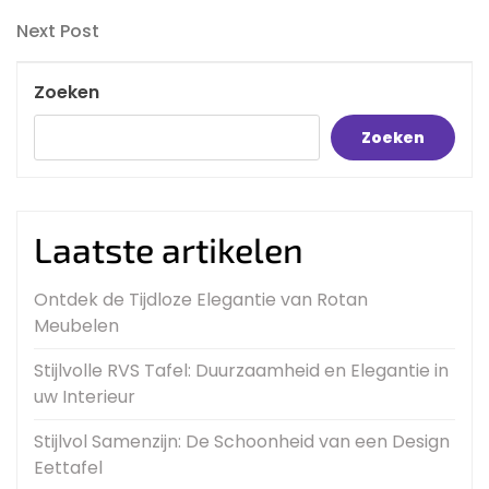
Post
navigatie
Next
Next Post
Post
Zoeken
Zoeken
Laatste artikelen
Ontdek de Tijdloze Elegantie van Rotan
Meubelen
Stijlvolle RVS Tafel: Duurzaamheid en Elegantie in
uw Interieur
Stijlvol Samenzijn: De Schoonheid van een Design
Eettafel