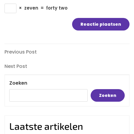
×
zeven
=
forty two
Bericht
Previous
Previous Post
Post
navigatie
Next
Next Post
Post
Zoeken
Zoeken
Laatste artikelen