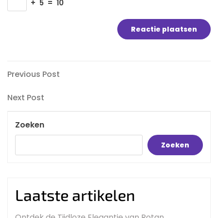
+
5
=
10
Bericht
Previous
Previous Post
Post
navigatie
Next
Next Post
Post
Zoeken
Zoeken
Laatste artikelen
Ontdek de Tijdloze Elegantie van Rotan