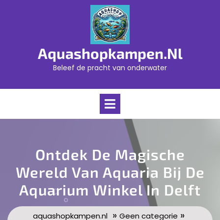
Skip
to
content
Aquashopkampen.nl
Beleef de pracht van onderwater
Open
Menu
Ontdek De Magische
Wereld Van Aquaria Bij De
Aquarium Winkel In Delft
»
»
aquashopkampen.nl
Geen categorie