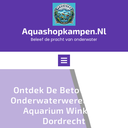
Skip
to
content
Aquashopkampen.nl
Beleef de pracht van onderwater
Open
Menu
Ontdek De Betoverende
Onderwaterwereld Bij De
Aquarium Winkel In
Dordrecht