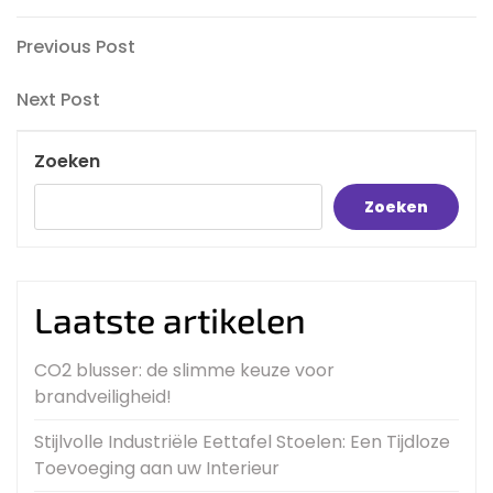
Bericht
Previous
Previous Post
Post
navigatie
Next
Next Post
Post
Zoeken
Zoeken
Laatste artikelen
CO2 blusser: de slimme keuze voor
brandveiligheid!
Stijlvolle Industriële Eettafel Stoelen: Een Tijdloze
Toevoeging aan uw Interieur