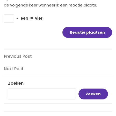
de volgende keer wanneer ik een reactie plaats.
−
een
=
vier
Bericht
Previous
Previous Post
Post
navigatie
Next
Next Post
Post
Zoeken
Zoeken