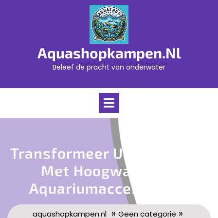
Skip
to
content
Aquashopkampen.nl
Beleef de pracht van onderwater
Open
Menu
Transformeer Uw Aquarium
Met Hoogwaardige
Aquariumaccessoires!
»
»
aquashopkampen.nl
Geen categorie