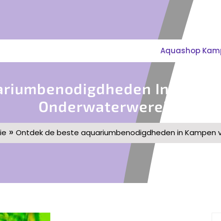
Aquashop Kampe
ariumbenodigdheden In Kampe
Onderwaterwereld!
»
ie
Ontdek de beste aquariumbenodigdheden in Kampen vo