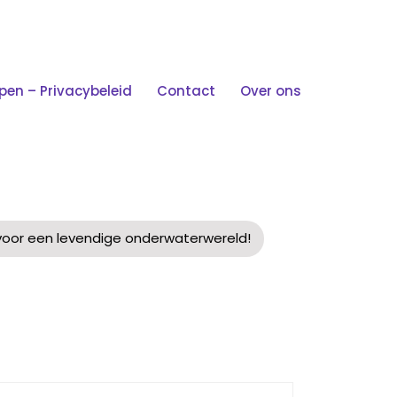
n – Privacybeleid
Contact
Over ons
n Voor Een Levendige
or een levendige onderwaterwereld!