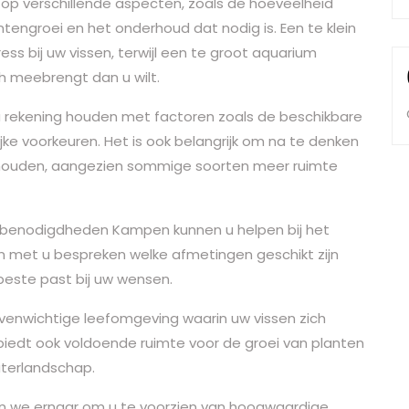
op verschillende aspecten, zoals de hoeveelheid
ntengroei en het onderhoud dat nodig is. Een te klein
ess bij uw vissen, terwijl een te groot aquarium
h meebrengt dan u wilt.
 u rekening houden met factoren zoals de beschikbare
jke voorkeuren. Het is ook belangrijk om na te denken
t houden, aangezien sommige soorten meer ruimte
benodigdheden Kampen kunnen u helpen bij het
n met u bespreken welke afmetingen geschikt zijn
beste past bij uw wensen.
venwichtige leefomgeving waarin uw vissen zich
biedt ook voldoende ruimte voor de groei van planten
aterlandschap.
 we ernaar om u te voorzien van hoogwaardige