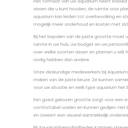
Het formaat van uw aquarium heeft invloed 
vissen die u kunt houden, de ruimte voor pla
aquarium kan leiden tot overbevolking en str
mogelijk meer onderhoud en kosten met zic
Bij het bepalen van de juiste grootte moet
ruimte in uw huis, uw budget en uw persoonli
over welke soorten vissen en planten u wil
nodig hebben dan andere.
Onze deskundige medewerkers bij Aquarium
maken van de juiste keuze. Ze kunnen same
voor uw situatie en welk type aquarium het 
Een goed gekozen grootte zorgt voor een e
comfortabel voelen en kunnen gedijen. Het 
en creëert een visueel aantrekkelijk onderw
Bij Aquariumbenodigdheden Kampen streven