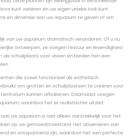
. Deze planten zijn verkrijgbaar in verschillende
oos kunt variëren en uw eigen unieke look kunt
pte en dimensie aan uw aquarium te geven of om
lijk van uw aquarium dramatisch veranderen. Of u nu
asierijke ontwerpen, ze voegen textuur en levendigheid
 als schuilplaats voor vissen en bieden hen een
elen.
enten die zowel functioneel als esthetisch
gebruikt om grotten en schuilplaatsen te creëren voor
un territorium kunnen afbakenen. Daarnaast voegen
uarium, waardoor het er realistischer uitziet.
n uw aquarium is niet alleen aantrekkelijk voor het
hebben op uw gemoedstoestand. Het observeren van
vend en ontspannend zijn, waardoor het een perfecte