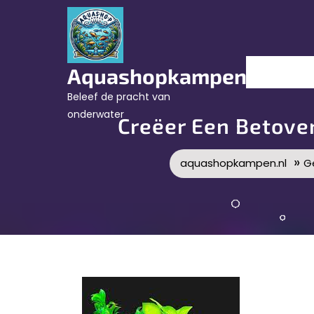
Skip
to
content
Aquashopkampen.nl
Beleef de pracht van
onderwater
Creëer Een Betov
»
aquashopkampen.nl
G