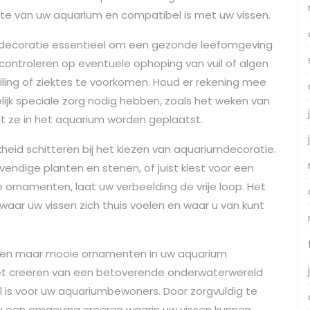
tte van uw aquarium en compatibel is met uw vissen.
e decoratie essentieel om een gezonde leefomgeving
ntroleren op eventuele ophoping van vuil of algen
iling of ziektes te voorkomen. Houd er rekening mee
k speciale zorg nodig hebben, zoals het weken van
at ze in het aquarium worden geplaatst.
jkheid schitteren bij het kiezen van aquariumdecoratie.
vendige planten en stenen, of juist kiest voor een
e ornamenten, laat uw verbeelding de vrije loop. Het
waar uw vissen zich thuis voelen en waar u van kunt
leen maar mooie ornamenten in uw aquarium
j het creëren van een betoverende onderwaterwereld
eel is voor uw aquariumbewoners. Door zorgvuldig te
 u een omgeving creëren waarin uw vissen kunnen