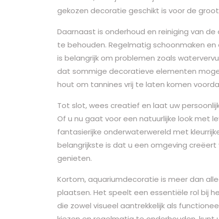
gekozen decoratie geschikt is voor de groo
Daarnaast is onderhoud en reiniging van d
te behouden. Regelmatig schoonmaken en co
is belangrijk om problemen zoals watervervu
dat sommige decoratieve elementen mogelij
hout om tannines vrij te laten komen voord
Tot slot, wees creatief en laat uw persoonli
Of u nu gaat voor een natuurlijke look met le
fantasierijke onderwaterwereld met kleurrijk
belangrijkste is dat u een omgeving creëert 
genieten.
Kortom, aquariumdecoratie is meer dan al
plaatsen. Het speelt een essentiële rol bi
die zowel visueel aantrekkelijk als function
kiezen en regelmatig te onderhouden, kunt