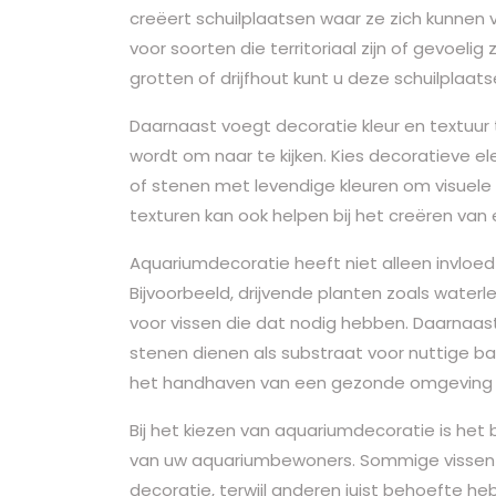
creëert schuilplaatsen waar ze zich kunnen v
voor soorten die territoriaal zijn of gevoelig
grotten of drijfhout kunt u deze schuilplaat
Daarnaast voegt decoratie kleur en textuur 
wordt om naar te kijken. Kies decoratieve e
of stenen met levendige kleuren om visuele 
texturen kan ook helpen bij het creëren van e
Aquariumdecoratie heeft niet alleen invloed 
Bijvoorbeeld, drijvende planten zoals water
voor vissen die dat nodig hebben. Daarnaas
stenen dienen als substraat voor nuttige bac
het handhaven van een gezonde omgeving v
Bij het kiezen van aquariumdecoratie is he
van uw aquariumbewoners. Sommige vissen 
decoratie, terwijl anderen juist behoefte he