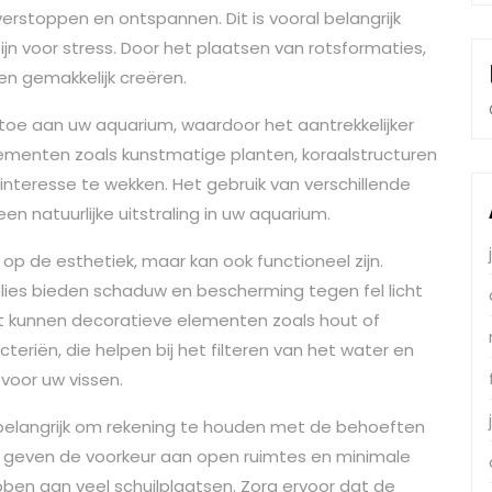
erstoppen en ontspannen. Dit is vooral belangrijk
 zijn voor stress. Door het plaatsen van rotsformaties,
sen gemakkelijk creëren.
toe aan uw aquarium, waardoor het aantrekkelijker
lementen zoals kunstmatige planten, koraalstructuren
interesse te wekken. Het gebruik van verschillende
en natuurlijke uitstraling in uw aquarium.
op de esthetiek, maar kan ook functioneel zijn.
lelies bieden schaduw en bescherming tegen fel licht
t kunnen decoratieve elementen zoals hout of
teriën, die helpen bij het filteren van het water en
oor uw vissen.
t belangrijk om rekening te houden met de behoeften
geven de voorkeur aan open ruimtes en minimale
bben aan veel schuilplaatsen. Zorg ervoor dat de