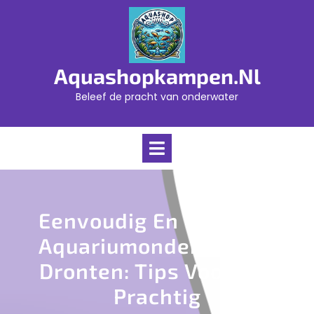
Skip
to
content
Aquashopkampen.nl
Beleef de pracht van onderwater
Open
Menu
Eenvoudig En Effectief
Aquariumonderhoud In
Dronten: Tips Voor Een
Prachtig