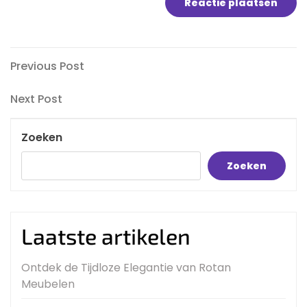
Bericht
Previous
Previous Post
Post
navigatie
Next
Next Post
Post
Zoeken
Zoeken
Laatste artikelen
Ontdek de Tijdloze Elegantie van Rotan
Meubelen