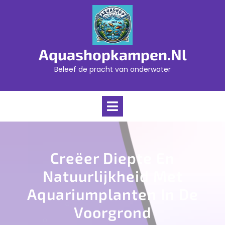
Skip
to
content
Aquashopkampen.nl
Beleef de pracht van onderwater
Open
Menu
Creëer Diepte En
Natuurlijkheid Met
Aquariumplanten In De
Voorgrond