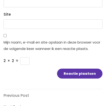
Site
Mijn naam, e-mail en site opslaan in deze browser voor
de volgende keer wanneer ik een reactie plaats.
2
×
2
=
Bericht
Previous
Previous Post
Post