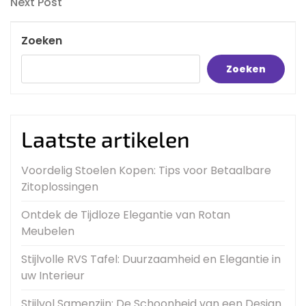
navigatie
Next
Next Post
Post
Zoeken
Zoeken
Laatste artikelen
Voordelig Stoelen Kopen: Tips voor Betaalbare
Zitoplossingen
Ontdek de Tijdloze Elegantie van Rotan
Meubelen
Stijlvolle RVS Tafel: Duurzaamheid en Elegantie in
uw Interieur
Stijlvol Samenzijn: De Schoonheid van een Design