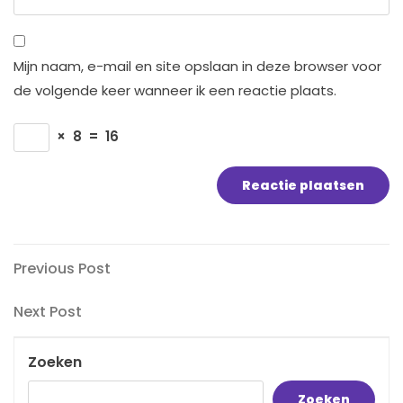
Mijn naam, e-mail en site opslaan in deze browser voor
de volgende keer wanneer ik een reactie plaats.
×
8
=
16
Bericht
Previous
Previous Post
Post
navigatie
Next
Next Post
Post
Zoeken
Zoeken