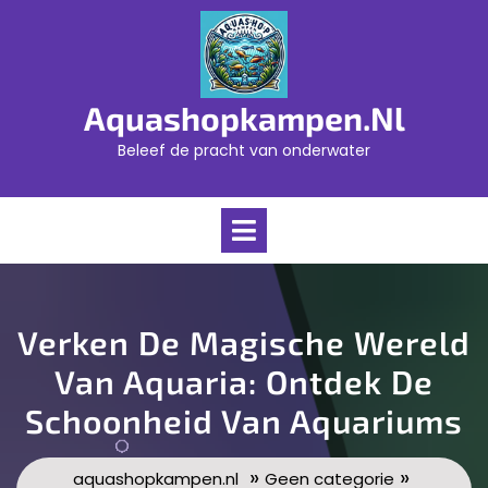
Skip
to
content
Aquashopkampen.nl
Beleef de pracht van onderwater
Open
Menu
Verken De Magische Wereld
Van Aquaria: Ontdek De
Schoonheid Van Aquariums
»
»
aquashopkampen.nl
Geen categorie